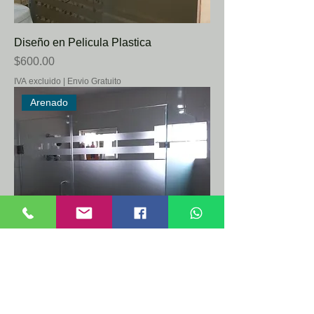
Diseño en Pelicula Plastica
Precio
$600.00
IVA excluido
|
Envio Gratuito
Arenado
Diseño en trabajo en Arenado